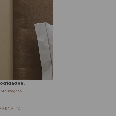
odidades:
 Informações
SERVE JÁ!