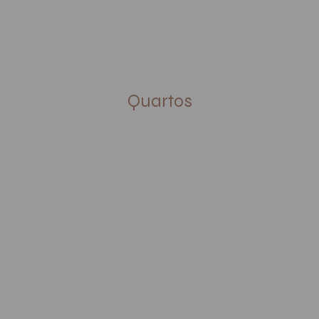
FERTAS ESPECIAIS
GALERIA
LOCALIZAÇÃO
VOUCHERS
Quartos