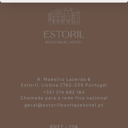
R. Maestro Lacerda 6
Estoril,
Lisboa
2765-239
Portugal
+351 214 682 164
Chamada para a rede fixa nacional
geral@estorilboutiquehotel.pt
RNET - 236