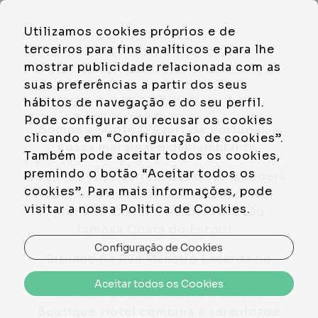
PT
Utilizamos cookies próprios e de
EN
terceiros para fins analíticos e para lhe
mostrar publicidade relacionada com as
suas preferências a partir dos seus
Localização
hábitos de navegação e do seu perfil.
Pode configurar ou recusar os cookies
Somos a “Côte D’Azur” de Portugal, a
clicando em “Configuração de cookies”.
nossa marginal é deslumbrante.
Também pode aceitar todos os cookies,
premindo o botão “Aceitar todos os
Seja a pé, de carro ou comboio, poderá
cookies”. Para mais informações, pode
desfrutar dum passeio inesquecível
visitar a nossa Politica de Cookies.
junto do Oceano Atlântico: a tão
famosa Costa do Estoril…
Configuração de Cookies
Situado na Rua Maestro Lacerda no
Estoril, a poucos passos do mar e do
Aceitar todos os Cookies
icónico Casino Estoril, o Estoril
Boutique Hotel combina a serenidade