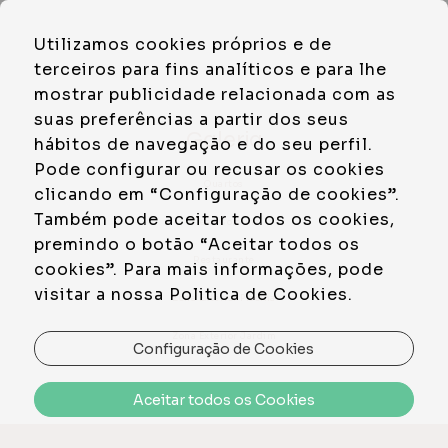
PT
Utilizamos cookies próprios e de
EN
terceiros para fins analíticos e para lhe
mostrar publicidade relacionada com as
suas preferências a partir dos seus
Galeria
hábitos de navegação e do seu perfil.
Pode configurar ou recusar os cookies
Quartos
clicando em “Configuração de cookies”.
Também pode aceitar todos os cookies,
Áreas Comuns
premindo o botão “Aceitar todos os
Restaurante
cookies”. Para mais informações, pode
visitar a nossa Politica de Cookies.
Zona Exterior Piscina
Zona Exterior Jardim
Configuração de Cookies
Aceitar todos os Cookies