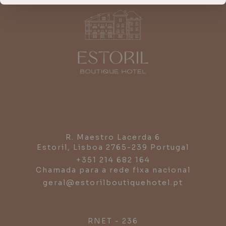
R. Maestro Lacerda 6
Estoril,
Lisboa
2765-239
Portugal
+351 214 682 164
Chamada para a rede fixa nacional
geral@estorilboutiquehotel.pt
RNET - 236